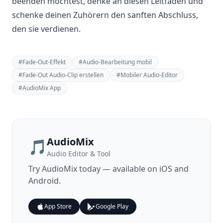
beenden möchtest, denke an diesen Leitfaden und
schenke deinen Zuhörern den sanften Abschluss,
den sie verdienen.
#
Fade-Out-Effekt
#
Audio-Bearbeitung mobil
#
Fade-Out Audio-Clip erstellen
#
Mobiler Audio-Editor
#
AudioMix App
AudioMix
🎵
Audio Editor & Tool
Try
AudioMix
today — available on iOS and
Android.
App Store
Google Play