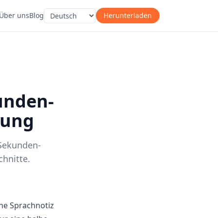
Über uns
Blog
Herunterladen
unden-
tung
-Sekunden-
chnitte.
ine Sprachnotiz