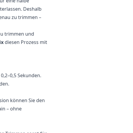
nur eine halbe
terlassen. Deshalb
genau zu trimmen –
nau trimmen und
ix
diesen Prozess mit
 0,2–0,5 Sekunden.
den.
ision können Sie den
ain – ohne