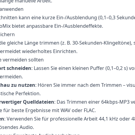
lange manuelle Arbeit.
 anwenden
Schnitten kann eine kurze Ein-/Ausblendung (0,1–0,3 Sekun
oMix bietet anpassbare Ein-/Ausblendeffekte.
eichern
die gleiche Länge trimmen (z. B. 30-Sekunden-Klingeltöne), 
vermeidet wiederholtes Einrichten.
ie vermeiden sollten
rt schneiden
: Lassen Sie einen kleinen Puffer (0,1–0,2 s) 
vermeiden.
chau zu nutzen
: Hören Sie immer nach dem Trimmen – visue
tische Perfektion.
wertiger Quelldateien
: Das Trimmen einer 64kbps-MP3 ve
ie für beste Ergebnisse mit WAV oder FLAC.
en
: Verwenden Sie für professionelle Arbeit 44,1 kHz oder 
lösendes Audio.