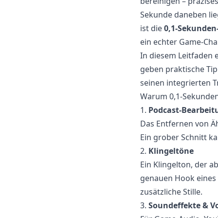
bereinigen – präzises
Sekunde daneben lieg
ist die
0,1-Sekunden-
ein echter Game-Cha
In diesem Leitfaden 
geben praktische Tip
seinen integrierten
Warum 0,1-Sekunden-P
1.
Podcast-Bearbeit
Das Entfernen von Äh
Ein grober Schnitt k
2.
Klingeltöne
Ein Klingelton, der a
genauen Hook eines S
zusätzliche Stille.
3.
Soundeffekte & V