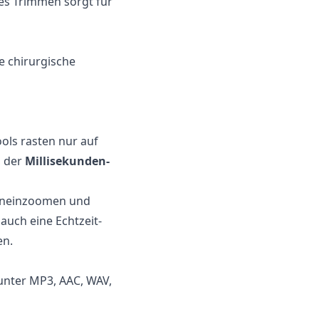
ses Trimmen sorgt für
e chirurgische
ools rasten nur auf
, der
Millisekunden-
 hineinzoomen und
auch eine Echtzeit-
en.
runter MP3, AAC, WAV,