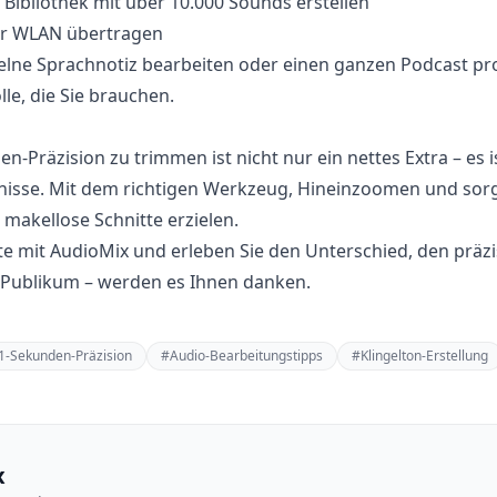
 Bibliothek mit über 10.000 Sounds erstellen
er WLAN übertragen
nzelne Sprachnotiz bearbeiten oder einen ganzen Podcast p
lle, die Sie brauchen.
n-Präzision zu trimmen ist nicht nur ein nettes Extra – es is
nisse. Mit dem richtigen Werkzeug, Hineinzoomen und sorg
 makellose Schnitte erzielen.
te mit AudioMix und erleben Sie den Unterschied, den prä
 Publikum – werden es Ihnen danken.
1-Sekunden-Präzision
#
Audio-Bearbeitungstipps
#
Klingelton-Erstellung
x