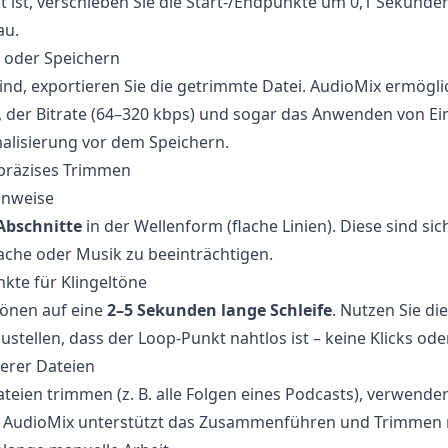
t ist, verschieben Sie die Start-/Endpunkte um 0,1 Sekunde
au.
n oder Speichern
ind, exportieren Sie die getrimmte Datei. AudioMix ermögli
 der Bitrate (64–320 kbps) und sogar das Anwenden von E
alisierung vor dem Speichern.
 präzises Trimmen
Hinweise
 Abschnitte
in der Wellenform (flache Linien). Diese sind si
ache oder Musik zu beeinträchtigen.
nkte für Klingeltöne
ltönen auf eine
2–5 Sekunden lange Schleife
. Nutzen Sie di
ustellen, dass der Loop-Punkt nahtlos ist – keine Klicks ode
erer Dateien
eien trimmen (z. B. alle Folgen eines Podcasts), verwenden
. AudioMix unterstützt das Zusammenführen und Trimmen 