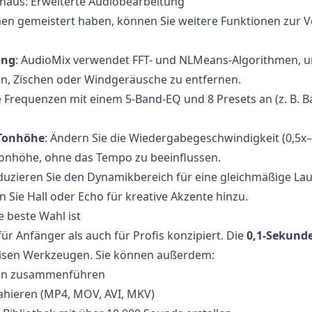
naus: Erweiterte Audiobearbeitung
en gemeistert haben, können Sie weitere Funktionen zur V
ung
: AudioMix verwendet FFT- und NLMeans-Algorithmen, 
, Zischen oder Windgeräusche zu entfernen.
e Frequenzen mit einem 5-Band-EQ und 8 Presets an (z. B. Ba
 Tonhöhe
: Ändern Sie die Wiedergabegeschwindigkeit (0,5x–
Tonhöhe, ohne das Tempo zu beeinflussen.
duzieren Sie den Dynamikbereich für eine gleichmäßige Lau
n Sie Hall oder Echo für kreative Akzente hinzu.
 beste Wahl ist
ür Anfänger als auch für Profis konzipiert. Die
0,1-Sekund
äzisen Werkzeugen. Sie können außerdem:
en zusammenführen
ahieren (MP4, MOV, AVI, MKV)