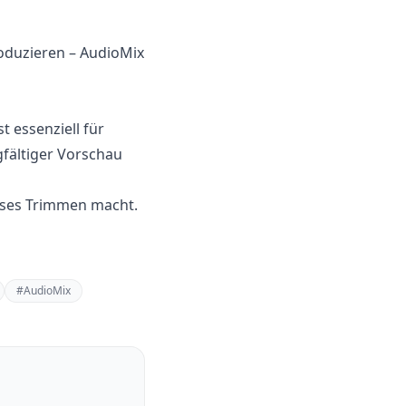
roduzieren – AudioMix
t essenziell für
fältiger Vorschau
zises Trimmen macht.
#
AudioMix