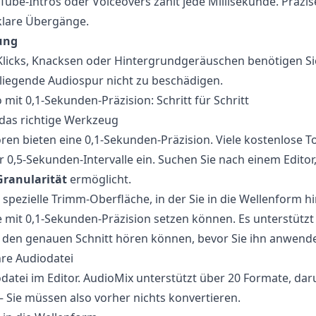
ube-Intros oder Voiceovers zählt jede Millisekunde. Präzi
klare Übergänge.
ung
Klicks, Knacksen oder Hintergrundgeräuschen benötigen Si
liegende Audiospur nicht zu beschädigen.
mit 0,1-Sekunden-Präzision: Schritt für Schritt
e das richtige Werkzeug
oren bieten eine 0,1-Sekunden-Präzision. Viele kostenlose T
0,5-Sekunden-Intervalle ein. Suchen Sie nach einem Editor
Granularität
ermöglicht.
e spezielle Trimm-Oberfläche, in der Sie in die Wellenform
 mit 0,1-Sekunden-Präzision setzen können. Es unterstützt 
e den genauen Schnitt hören können, bevor Sie ihn anwend
Ihre Audiodatei
odatei im Editor. AudioMix unterstützt über 20 Formate, da
Sie müssen also vorher nichts konvertieren.