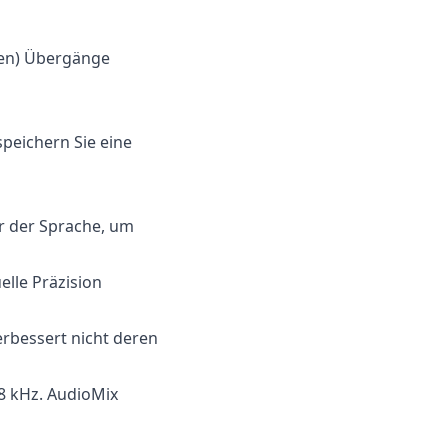
den) Übergänge
speichern Sie eine
vor der Sprache, um
lle Präzision
rbessert nicht deren
48 kHz. AudioMix