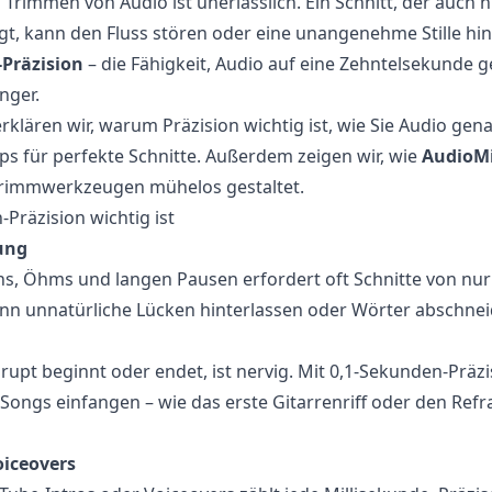
 Trimmen von Audio ist unerlässlich. Ein Schnitt, der auch 
t, kann den Fluss stören oder eine unangenehme Stille hin
Präzision
– die Fähigkeit, Audio auf eine Zehntelsekunde 
nger.
erklären wir, warum Präzision wichtig ist, wie Sie Audio ge
ps für perfekte Schnitte. Außerdem zeigen wir, wie
AudioM
 Trimmwerkzeugen mühelos gestaltet.
räzision wichtig ist
ung
s, Öhms und langen Pausen erfordert oft Schnitte von nur
ann unnatürliche Lücken hinterlassen oder Wörter abschnei
brupt beginnt oder endet, ist nervig. Mit 0,1-Sekunden-Präz
ongs einfangen – wie das erste Gitarrenriff oder den Refr
oiceovers