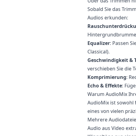
Über das Trimmen hi
Sobald Sie das Trimm
Audios erkunden:
Rauschunterdrück
Hintergrundbrummen
Equalizer
: Passen Si
Classical).
Geschwindigkeit &
verschieben Sie die 
Komprimierung
: Re
Echo & Effekte
: Füge
Warum AudioMix Ihre
AudioMix ist sowohl f
eines von vielen pr
Mehrere Audiodatei
Audio aus Video extr