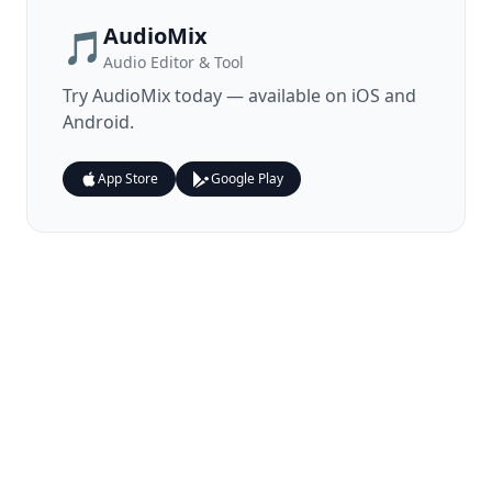
AudioMix
🎵
Audio Editor & Tool
Try
AudioMix
today — available on iOS and
Android.
App Store
Google Play