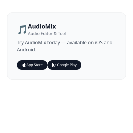
AudioMix
🎵
Audio Editor & Tool
Try
AudioMix
today — available on iOS and
Android.
App Store
Google Play