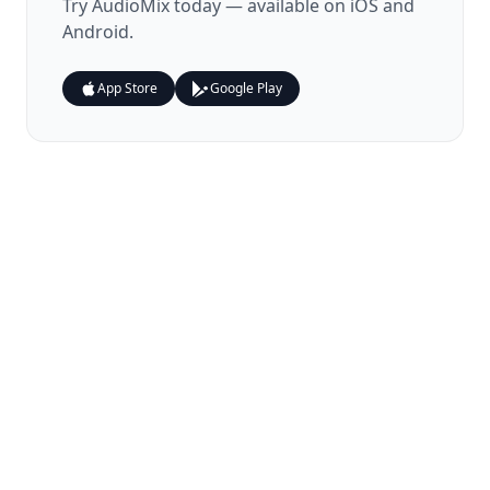
Try
AudioMix
today — available on iOS and
Android.
App Store
Google Play
© 2024 Zenith Studio. Tous droits réservés.
Confidentialité
Conditions
Contact