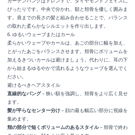
カーテンバングはトレンドで、ダイヤモンドフェイスに
ぴったりです。中央で分かれ、額と頬骨を優しく囲みま
す。肩までの長さの髪と組み合わせることで、バランス
の取れた柔らかなシルエットを作り出します。
6. ゆるいウェーブまたはカール
柔らかいウェーブやカールは、あごの部分に幅を加え、
とがったあごをバランスさせます。頬骨にボリュームを
加えるきついカールは避けましょう。代わりに、耳の下
から始まるゆるやかで流れるようなウェーブを選んでく
ださい。
避けるべきヘアスタイル
直線的なバング
– 狭い額を強調し、頬骨をより広く見せ
ます。
髪が平らなセンター分け
– 顔の最も幅広い部分に視線を
集めます。
頬の部分で短くボリュームのあるスタイル
– 頬骨で終わ