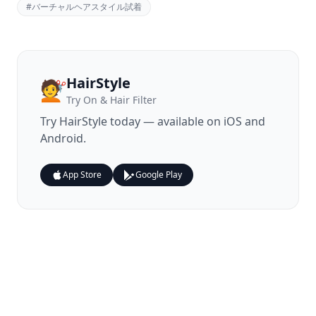
#
バーチャルヘアスタイル試着
HairStyle
💇
Try On & Hair Filter
Try
HairStyle
today — available on iOS and
Android.
App Store
Google Play