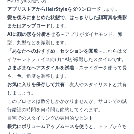
HairStyleの使い方
アプリストアからHairStyleをダウンロード
します。
髪を後ろにまとめた状態で、はっきりした顔写真を撮影
またはアップロード
します。
AIに顔の形を分析させる
– アプリがダイヤモンド、卵
型、丸型などを識別します。
「あなたへのおすすめ」セクションを閲覧
– これらはダ
イヤモンドフェイス向けにAIが厳選したスタイルです。
さまざまなヘアスタイルを試着
– スライダーを使って長
さ、色、角度を調整します。
お気に入りを保存して共有
– 友人やスタイリストと共有
しましょう。
このプロセスは数分しかかかりませんが、サロンでの試
行錯誤の時間を何時間も節約してくれます。
自宅でのスタイリングの実用的なヒント
根元にボリュームアップムースを使う
と、トップが立ち