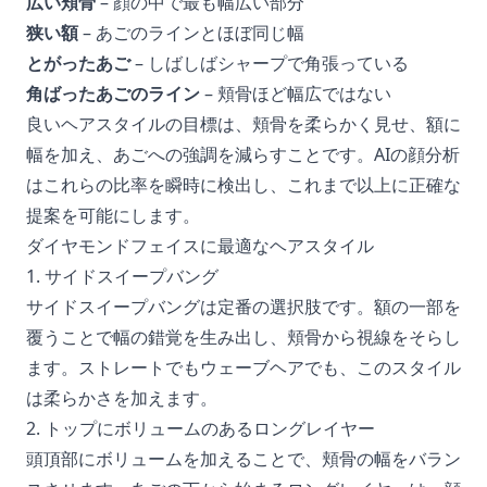
広い頬骨
– 顔の中で最も幅広い部分
狭い額
– あごのラインとほぼ同じ幅
とがったあご
– しばしばシャープで角張っている
角ばったあごのライン
– 頬骨ほど幅広ではない
良いヘアスタイルの目標は、頬骨を柔らかく見せ、額に
幅を加え、あごへの強調を減らすことです。AIの顔分析
はこれらの比率を瞬時に検出し、これまで以上に正確な
提案を可能にします。
ダイヤモンドフェイスに最適なヘアスタイル
1. サイドスイープバング
サイドスイープバングは定番の選択肢です。額の一部を
覆うことで幅の錯覚を生み出し、頬骨から視線をそらし
ます。ストレートでもウェーブヘアでも、このスタイル
は柔らかさを加えます。
2. トップにボリュームのあるロングレイヤー
頭頂部にボリュームを加えることで、頬骨の幅をバラン