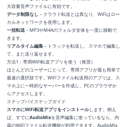
大容量音声ファイルに有効です。
データ制限なし
– クラウド転送とは異なり、WiFiはロー
カルネットワークを使用します。
一括転送
– MP3やM4Aのフォルダ全体を一度に移動で
きます。
リアルタイム編集
– トラックを転送し、スマホで編集し
て、また送り返せます。
方法1：専用WiFi転送アプリを使う（推奨）
ほとんどのユーザーにとって、専用アプリが最も簡単で
最速の選択肢です。WiFiファイル転送用のアプリは、ス
マホ上に一時的なサーバーを作成し、PCのブラウザか
らアクセスします。
ステップバイステップガイド
スマホにWiFi転送アプリをインストール
します。例え
ば、すでに
AudioMix
を音声編集に使っているなら、内
蔵のWiFiファイル転送機能が利用できます。AudioMix