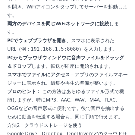
を開き、WiFiアイコンをタップしてサーバーを起動しま
す。
両方のデバイスを同じWiFiネットワークに接続
しま
す。
PCでウェブブラウザを開き
、スマホに表示された
URL（例：
）を入力します。
192.168.1.5:8080
PCからブラウザウィンドウに音声ファイルをドラッグ
＆ドロップ
します。転送が即座に開始されます。
スマホでファイルにアクセス
– アプリのファイルマネー
ジャーに表示され、編集や再生の準備が整います。
プロのヒント：
この方法はあらゆるファイル形式で機
能しますが、特にMP3、AAC、WAV、M4A、FLAC、
OGGなどの音声形式に便利です。後で音声を抽出する
ために動画を転送する場合も、同じ手順で行えます。
方法2：クラウドストレージを使う
Google Drive、Dropbox、OneDriveなどのクラウドサ