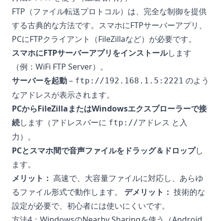
FTP（ファイル転送プロトコル）は、完全な制御を提供
する古典的な方法です。スマホにFTPサーバーアプリ、
PCにFTPクライアント（FileZillaなど）が必要です。
スマホにFTPサーバーアプリをインストール
します
（例：WiFi FTP Server）。
サーバーを起動
–
のよう
ftp://192.168.1.5:2221
なアドレスが表示されます。
PCからFileZillaまたはWindowsエクスプローラーで接
続
します（アドレスバーに
と入
ftp://アドレス
力）。
PCとスマホ間で音声ファイルをドラッグ＆ドロップ
し
ます。
メリット：
高速で、大容量ファイルに対応し、あらゆ
るファイル形式で動作します。
デメリット：
技術的な
設定が必要で、初心者には使いにくいです。
方法4：WindowsのNearby Sharingを使う（Android