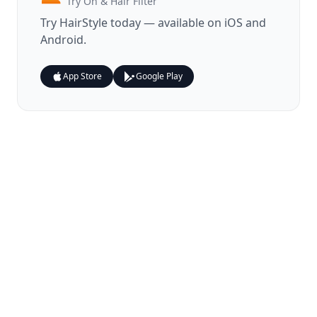
Try On & Hair Filter
Try
HairStyle
today — available on iOS and
Android.
App Store
Google Play