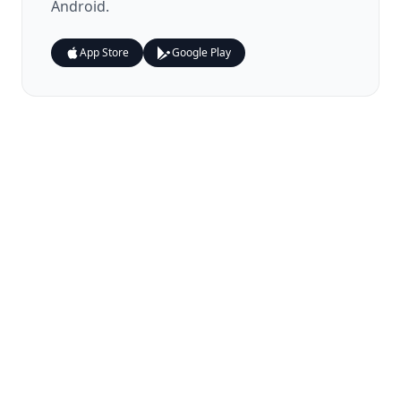
Android.
App Store
Google Play
© 2024 Zenith Studio. Todos os direitos reservados.
Privacidade
Termos
Contato