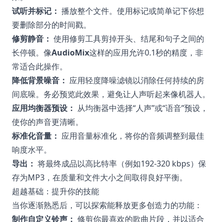
试听并标记：
播放整个文件。使用标记或简单记下你想
要删除部分的时间戳。
修剪静音：
使用修剪工具剪掉开头、结尾和句子之间的
长停顿。像
AudioMix
这样的应用允许0.1秒的精度，非
常适合此操作。
降低背景噪音：
应用轻度降噪滤镜以消除任何持续的房
间底噪。务必预览此效果，避免让人声听起来像机器人。
应用均衡器预设：
从均衡器中选择“人声”或“语音”预设，
使你的声音更清晰。
标准化音量：
应用音量标准化，将你的音频调整到最佳
响度水平。
导出：
将最终成品以高比特率（例如192-320 kbps）保
存为MP3，在质量和文件大小之间取得良好平衡。
超越基础：提升你的技能
当你逐渐熟悉后，可以探索能释放更多创造力的功能：
制作自定义铃声：
修剪你最喜欢的歌曲片段，并以适合