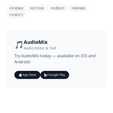
#
音频编辑
#
新手指南
#
免费软件
#
播客编辑
#
音频技巧
AudioMix
🎵
Audio Editor & Tool
Try
AudioMix
today — available on iOS and
Android.
App Store
Google Play