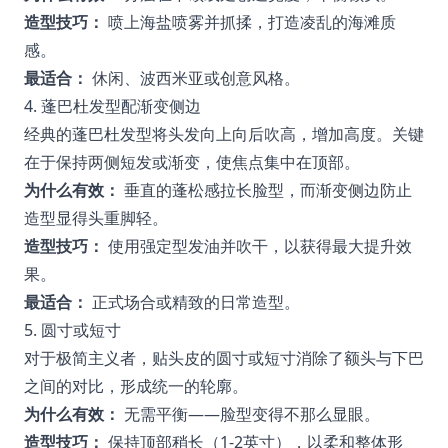
造型技巧：
喷上海盐喷雾并抓揉，打造凌乱的海滩质
感。
最适合：
休闲、波西米亚或创意风格。
4. 蓬巴杜发型配渐变侧边
经典的蓬巴杜发型将头发向上向后吹高，增加高度。关键
在于保持两侧短发或渐变，使焦点集中在顶部。
为什么有效：
垂直的蓬松感拉长脸型，而渐变侧边防止
造型显得头重脚轻。
造型技巧：
使用强定型发油并吹干，以获得最大提升效
果。
最适合：
正式场合或精致的日常造型。
5. 圆寸或短寸
对于极简主义者，贴头皮的圆寸或短寸消除了额头与下巴
之间的对比，形成统一的轮廓。
为什么有效：
无需平衡——脸型变得不那么显眼。
造型技巧：
保持顶部稍长（1-2英寸），以柔和整体形