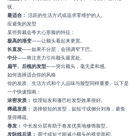
状。
最适合：
活跃的生活方式或追求零维护的人。
应避免的发型
某些剪裁会夸大心形脸的特征：
极高的渐变
——让额头看起来更宽。
长直发
——如果不分层，会强调窄下巴。
中分
——将注意力引向额头最宽处。
扁平、后梳的发型
——突出额头，毫无柔和感。
如何选择适合你的风格
你的发质、生活方式和个人品味与脸型同样重要。以下是
一个快速指南：
浓密发质：
纹理短发和蓬巴杜发型效果很好。
稀疏发质：
选择较短的发型，如短寸或侧分刘海，避免
显得稀疏。
卷发：
中长发分层有助于卷发优美地修饰脸型。
发际线后退：
圆寸或短寸能减小额头的视觉面积。