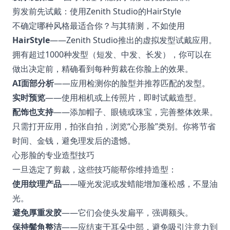
剪发前先试戴：使用Zenith Studio的HairStyle
不确定哪种风格最适合你？与其猜测，不如使用
HairStyle
——Zenith Studio推出的虚拟发型试戴应用。
拥有超过1000种发型（短发、中发、长发），你可以在
做出决定前，精确看到每种剪裁在你脸上的效果。
AI面部分析
——应用检测你的脸型并推荐匹配的发型。
实时预览
——使用相机或上传照片，即时试戴造型。
配饰也支持
——添加帽子、眼镜或珠宝，完善整体效果。
只需打开应用，拍张自拍，浏览“心形脸”类别。你将节省
时间、金钱，避免理发后的遗憾。
心形脸的专业造型技巧
一旦选定了剪裁，这些技巧能帮你维持造型：
使用纹理产品
——哑光发泥或发蜡能增加蓬松感，不显油
光。
避免厚重发胶
——它们会使头发扁平，强调额头。
保持鬓角整洁
——应结束于耳朵中部，避免吸引注意力到