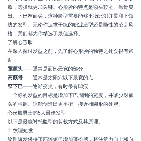
脸，选择就更加关键。心形脸的特点是额头较宽、颧骨突
出、下巴窄而尖，这种脸型需要能够平衡比例并柔和下颌
线的发型。无论你追求干练的职业造型还是随性的凌乱风
格，我们都为你精选了最佳选择。
了解心形脸
在深入探讨发型之前，先了解心形脸的独特之处会很有帮
助：
宽额头
——通常是面部最宽的部分
高颧骨
——通常是太阳穴以下最宽的点
窄下巴
——逐渐变尖，有时带有凹痕
一个好的发型的目标是增加下巴周围的宽度，并减少对额
头的强调。这能创造出更平衡、接近椭圆形的外观。
心形脸男士的5大最佳发型
以下是最能衬托脸型的剪裁方式及其原理。
1. 纹理短发
纹理短发保持顶部较短但增加蓬松感，将注意力向上和向