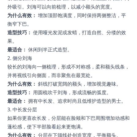
外吸引。刘海可以向前梳理，以减小额头的宽度。
为什么有效：
增加顶部饱满度，同时保持两侧整洁，平
衡窄下巴。
造型技巧：
使用哑光发泥或发蜡，打造自然、分缕的效
果。
最适合：
休闲到半正式造型。
2. 侧分刘海
较长的刘海向一侧梳理，形成不对称感，柔和额头线条，
并将视线引向侧面，而非聚焦在最宽处。
为什么有效：
斜线打破宽阔的额头，增加视觉趣味。
造型技巧：
用圆梳吹干刘海，形成流畅的弧度。
最适合：
拥有中长发、追求时尚且低维护造型的男士。
3. 中长发分层
如果你更喜欢长发，分层能在脸颊和下巴周围增加动感和
蓬松感，使下半部脸看起来更饱满。
为什么有效：
分层在下颌线处创造宽度，平衡额头。