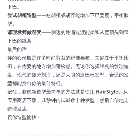
下巴。
尝试胡须造型
——短胡须或胡茬能增加下巴宽度，平衡脸
型。
请理发师做渐变
——侧边的逐渐过渡能柔和从宽额头到窄
下巴的线条。
最后的话
你的心形脸是许多时尚剪裁的绝佳画布。关键在于平衡比
例，在需要的地方增加蓬松感。无论你选择经典的纹理短
发、现代的侧分刘海，还是大胆的蓬巴杜发型，合适的发
型都能突出你的最佳特征。
记住，测试新造型最简单的方法就是使用
HairStyle
。从
应用商店下载，几秒钟内试戴数十种发型，然后自信地走
进理发店。
祝你造型愉快！