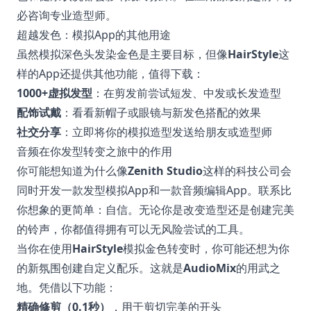
必咨询专业造型师。
超越发色：模拟App的其他用途
虽然模拟深色头发染金色是主要目标，但像
HairStyle
这
样的App还提供其他功能，值得下载：
1000+虚拟发型
：在剪发前尝试短发、中发或长发造型
配饰试戴
：看看新帽子或眼镜与新发色搭配的效果
社交分享
：立即将你的模拟造型发送给朋友或造型师
音频在你发型转变之旅中的作用
你可能想知道为什么像
Zenith Studio
这样的科技公司会
同时开发一款发型模拟App和一款音频编辑App。联系比
你想象的更简单：自信。无论你是改变造型还是创建完美
的铃声，你都值得拥有可以无风险尝试的工具。
当你在使用
HairStyle
模拟金色转变时，你可能还想为你
的新氛围创建自定义配乐。这就是
AudioMix
的用武之
地。凭借以下功能：
精确修剪（0.1秒）
，用于剪切完美的开头