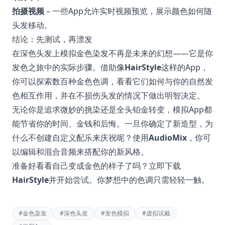
拍摄视频
– 一些App允许实时视频预览，展示颜色如何随
头发移动。
结论：先测试，再漂发
在深色头发上模拟金色染发不再是未来的幻想——它是你
发色之旅中的实际步骤。借助像
HairStyle
这样的App，
你可以探索数百种金色色调，看看它们如何与你的自然发
色相互作用，并在不损伤头发的情况下做出明智决定。
无论你是追求微妙的挑染还是全头铂金转变，模拟App都
能节省你的时间、金钱和后悔。一旦你确定了新造型，为
什么不创建自定义配乐来庆祝呢？使用
AudioMix
，你可
以编辑和混合音频来搭配你的新风格。
准备好看看自己变成金色的样子了吗？立即下载
HairStyle
并开始尝试。你梦想中的色调只需轻轻一触。
#
金色染发
#
深色头发
#
发色模拟
#
虚拟试戴