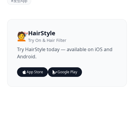
#
发型App
HairStyle
💇
Try On & Hair Filter
Try
HairStyle
today — available on iOS and
Android.
App Store
Google Play