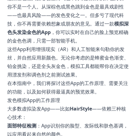
你不是一个人。从深棕色或黑色跳到金色是最具戏剧性
——也最具风险——的发色变化之一。但多亏了现代科
技，你不再需要依赖想象或朋友的意见。通过一款
模拟深
色头发染金色的App
，你可以实时在自己的脸上预览精确
的金色色调，只需一部智能手机。
这些App利用增强现实（AR）和人工智能来勾勒你的发
丝，并自然应用新颜色。无论你考虑的是蜂蜜金色渐变、
铂金挑染，还是全头灰金色，模拟工具都能帮你在决定使
用漂发剂和调色剂之前测试效果。
在本指南中，我们将探讨这些App的工作原理、需要关注
的功能，以及如何获得最逼真的预览效果。
发色模拟App的工作原理
大多数虚拟染发App——比如
HairStyle
——依赖三种核
心技术：
面部特征检测
：App识别你的脸型、发际线和肤色基调，
以应用看起来自然的颜色。